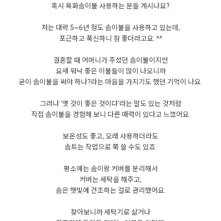
혹시 목화솜이불 사용하는 분들 계시나요?
저는 대략 5~6년 정도 솜이불을 사용하고 있는데,
포근하고 푹신하니 참 좋더라고요. ^^
결혼할 때 어머니가 주셨던 솜이불이지만
요새 워낙 좋은 이불들이 많이 나오니까
굳이 솜이불을 써야 하나?라는 마음을 가지기도 했던 기억이 나요.
그러나 '옛 것이 좋은 것이다'라는 말도 있는 것처럼
직접 솜이불을 경험해 보니 다른 매력이 있다고 느꼈어요.
보온성도 좋고, 오래 사용하더라도
솜트는 작업으로 쭉 쓸 수도 있죠.
평소에는 솜이랑 커버를 분리해서
커버는 세탁을 해주고,
솜은 햇빛에 건조하는 걸로 관리했어요.
찾아보니까 세탁기로 삶거나