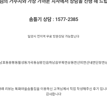
님의 거주지와 가장 가까운 지사에서 상담을 진행 해 드
솜틀기 상담 : 1577-2385
밀양시 전지역 무료 방문상담 가능합닌다
남포동
용평동
활성동
가곡동
삼랑진읍
하남읍
부북면
상동면
산외면
산내면
단장면
아래 리뷰는 목화마을솜틀집을 이용하신 고객님께서 직접 작성해주신 후기 입니
감사합니다