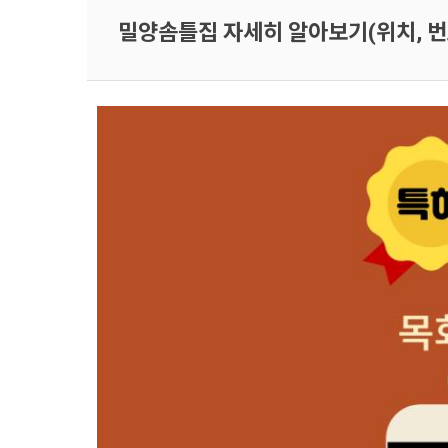
밀양솜틀집 자세히 알아보기(위치, 번