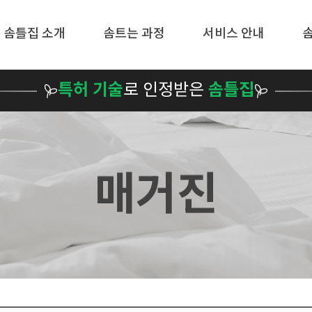
메뉴 건너뛰기
솜틀집 소개
솜트는 과정
서비스 안내
특허 기술
로 인정받은
솜틀집
매거진