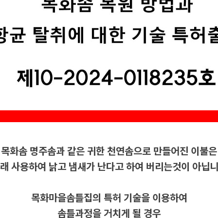
목화솜 명주솜과 같은 귀한 천연솜으로 만들어진 이불은
래 사용하여 낡고 냄새가 난다고 하여 버리는것이 아닙
목화마을솜틀집의 특허 기술을 이용하여
솜틀과정을 거치게 될 경우