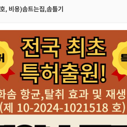
호, 비용)솜트는집,솜틀기