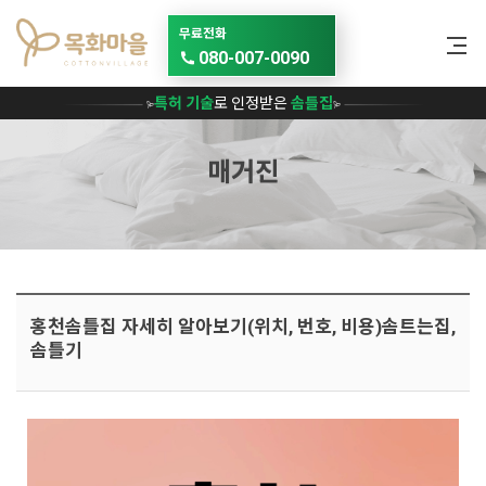
메뉴 건너뛰기
무료전화
080-007-0090
특허 기술
로 인정받은
솜틀집
매거진
홍천솜틀집 자세히 알아보기(위치, 번호, 비용)솜트는집,
솜틀기