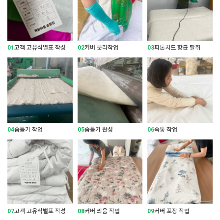
01
고객 고유식별표 작성
02
커버 분리작업
03
피톤치드 항균 탈취
04
솜틀기 작업
05
솜틀기 완성
06
속통 작업
07
고객 고유식별표 작성
08
커버 씌움 작업
09
커버 포장 작업