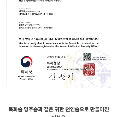
목화솜 명주솜과 같은 귀한 천연솜으로 만들어진