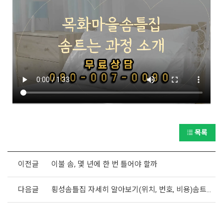
목록
이전글
이불 솜, 몇 년에 한 번 틀어야 할까
다음글
횡성솜틀집 자세히 알아보기(위치, 번호, 비용)솜트는집,솜틀기