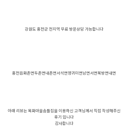
강원도 홍천군 전지역 무료 방문상담 가능합니다
홍천읍
화촌면
두촌면
내촌면
서석면
영귀미면
남면
서면
북방면
내면
아래 리뷰는 목화마을솜틀집을 이용하신 고객님께서 직접 작성해주신
후기 입니다
감사합니다