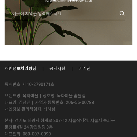
#잠실동
#강릉
#대구동구
#전라남도
개인정보처리방침
공지사항
매거진
특허번호. 제10-2790171호
브랜드명. 목화마을
|
상호명. 목화마을 솜틀집
견적문의
대표명. 김정진
|
사업자 등록번호. 206-56-00788
개인정보 관리책임자. 최하심
본사. 경기도 의왕시 청계로 207-12 서울직영점. 서울시 송파구
전화상담
문정로4길 24 강진빌딩 3층
대표전화. 080-007-0090