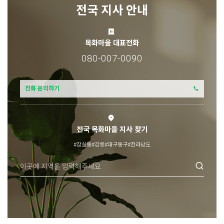
전국 지사 안내
목화마을 대표전화
080-007-0090
전화 문의하기
전국 목화마을 지사 찾기
#잠실동
#강릉
#대구동구
#전라남도