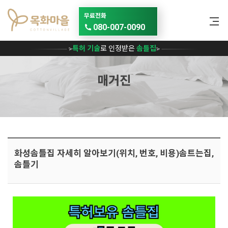
메뉴 건너뛰기
무료전화
080-007-0090
특허 기술
로 인정받은
솜틀집
매거진
화성솜틀집 자세히 알아보기(위치, 번호, 비용)솜트는집,
솜틀기