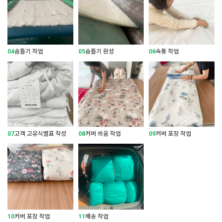
04
솜틀기 작업
05
솜틀기 완성
06
속통 작업
07
고객 고유식별표 작성
08
커버 씌움 작업
09
커버 포장 작업
10
커버 포장 작업
11
배송 작업