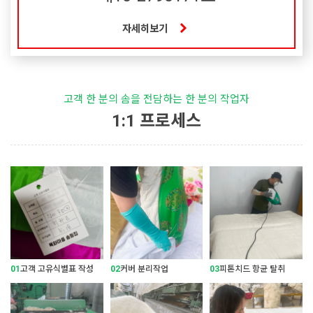
자세히보기
고객 한 분의 솜을 전담하는 한 분의 작업자
1:1 프로세스
01
고객 고유식별표 작성
02
커버 분리작업
03
피톤치드 항균 탈취