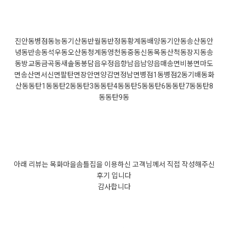
진안동
병점동
능동
기산동
반월동
반정동
황계동
배양동
기안동
송산동
안
녕동
반송동
석우동
오산동
청계동
영천동
중동
신동
목동
산척동
장지동
송
동
방교동
금곡동
새솔동
봉담읍
우정읍
향남읍
남양읍
매송면
비봉면
마도
면
송산면
서신면
팔탄면
장안면
양감면
정남면
병점1동
병점2동
기배동
화
산동
동탄1동
동탄2동
동탄3동
동탄4동
동탄5동
동탄6동
동탄7동
동탄8
동
동탄9동
아래 리뷰는 목화마을솜틀집을 이용하신 고객님께서 직접 작성해주신
후기 입니다
감사합니다