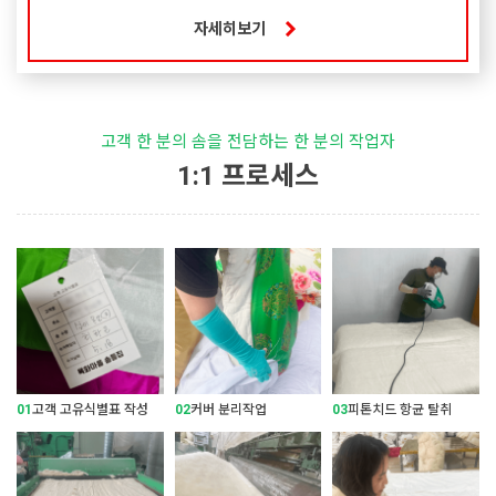
자세히보기
고객 한 분의 솜을 전담하는 한 분의 작업자
1:1 프로세스
01
고객 고유식별표 작성
02
커버 분리작업
03
피톤치드 항균 탈취