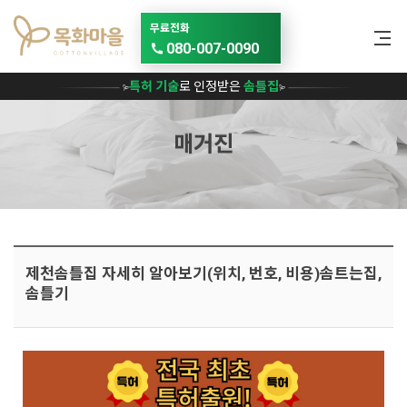
메뉴 건너뛰기
무료전화
080-007-0090
특허 기술
로 인정받은
솜틀집
매거진
제천솜틀집 자세히 알아보기(위치, 번호, 비용)솜트는집,
솜틀기