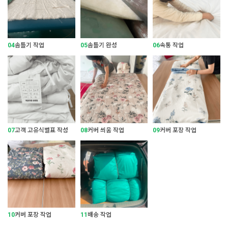
04
솜틀기 작업
05
솜틀기 완성
06
속통 작업
07
고객 고유식별표 작성
08
커버 씌움 작업
09
커버 포장 작업
10
커버 포장 작업
11
배송 작업