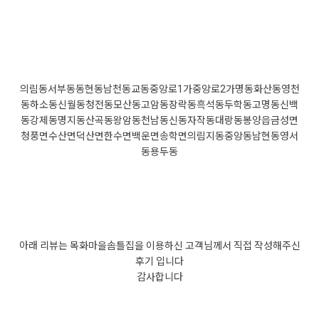
의림동
서부동
동현동
남천동
교동
중앙로1가
중앙로2가
명동
화산동
영천
동
하소동
신월동
청전동
모산동
고암동
장락동
흑석동
두학동
고명동
신백
동
강제동
명지동
산곡동
왕암동
천남동
신동
자작동
대랑동
봉양읍
금성면
청풍면
수산면
덕산면
한수면
백운면
송학면
의림지동
중앙동
남현동
영서
동
용두동
아래 리뷰는 목화마을솜틀집을 이용하신 고객님께서 직접 작성해주신
후기 입니다
감사합니다