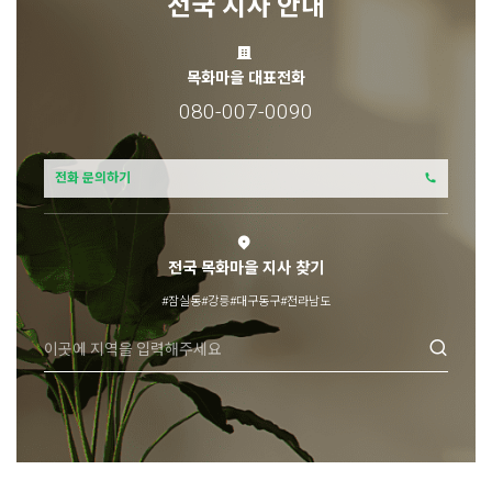
전국 지사 안내
목화마을 대표전화
080-007-0090
전화 문의하기
전국 목화마을 지사 찾기
#잠실동
#강릉
#대구동구
#전라남도