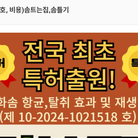
호, 비용)솜트는집,솜틀기