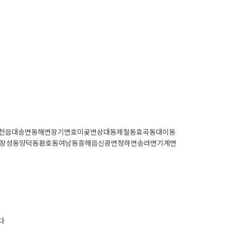
천읍
대송면
동해면
장기면
호미곶면
상대동
제철동
효곡동
대이동
장성동
양덕동
환호동
여남동
흥해읍
신광면
청하면
송라면
기계면
다