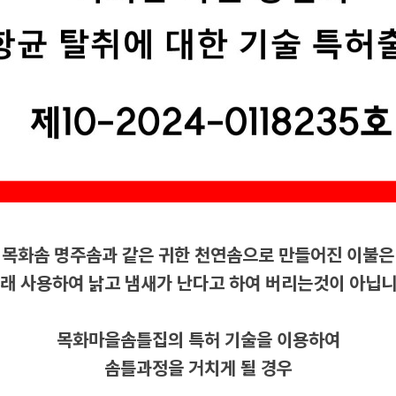
목화솜 명주솜과 같은 귀한 천연솜으로 만들어진 이불은
래 사용하여 낡고 냄새가 난다고 하여 버리는것이 아닙
목화마을솜틀집의 특허 기술을 이용하여
솜틀과정을 거치게 될 경우