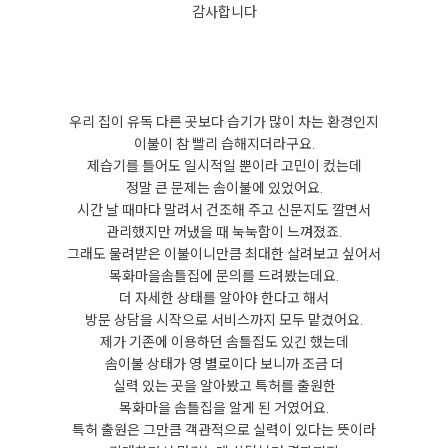
감사합니다
우리 집이 유독 다른 곳보다 습기가 많이 차는 환경인지
이불이 참 빨리 습해지더라구요.
제습기를 틀어도 일시적일 뿐이라 고민이 컸는데
정말 큰 문제는 솜이불에 있었어요.
시간 날 때마다 말려서 건조해 주고 신문지도 깔면서
관리했지만 꺼냈을 때 눅눅함이 느껴졌죠.
그래도 물려받은 이불이니만큼 최대한 살려보고 싶어서
목화마을솜틀집에 문의를 드려봤는데요.
더 자세한 상태를 알아야 한다고 해서
방문 상담을 시작으로 서비스까지 모두 맡겼어요.
제가 기존에 이용하던 솜틀집도 있긴 했는데
솜이불 상태가 영 별로이다 보니까 조금 더
실력 있는 곳을 알아봤고 특허를 출원한
목화마을 솜틀집을 알게 된 거였어요.
특허 출원은 그만큼 객관적으로 실력이 있다는 뜻이라