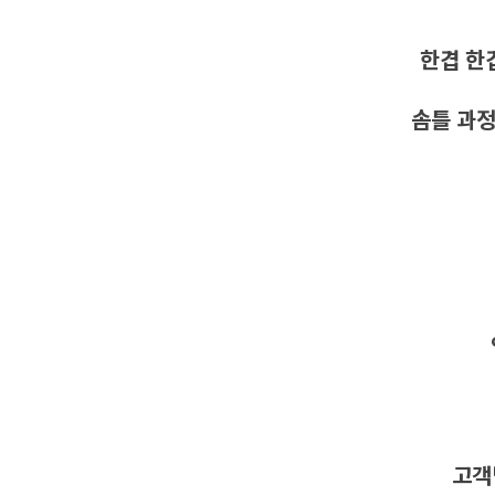
한겹 한
솜틀 과정
고객