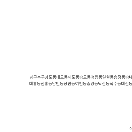
남구북구
상도동
대도동
해도동
송도동
청림동
일월동
송정동
송
대흥동
신흥동
남빈동
상원동
여천동
중앙동
덕산동
덕수동
대신