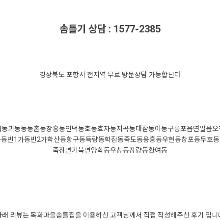
솜틀기 상담 : 1577-2385
경상북도 포항시 전지역 무료 방문상담 가능합닌다
내동
괴동동
동촌동
장흥동
인덕동
호동
효자동
지곡동
대잠동
이동
구룡포읍
연일읍
오
동
동빈1가
동빈2가
학산동
항구동
득량동
학잠동
죽도동
용흥동
우현동
창포동
두호동
죽장면
기북면
양학동
우창동
장량동
환여동
아래 리뷰는 목화마을솜틀집을 이용하신 고객님께서 직접 작성해주신 후기 입니