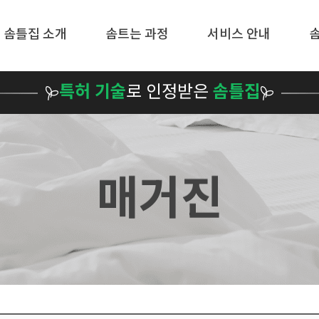
메뉴 건너뛰기
솜틀집 소개
솜트는 과정
서비스 안내
특허 기술
로 인정받은
솜틀집
매거진