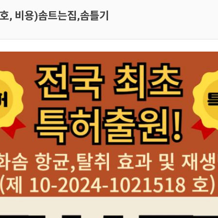
호, 비용)솜트는집,솜틀기