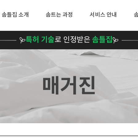
메뉴 건너뛰기
솜틀집 소개
솜트는 과정
서비스 안내
특허 기술
로 인정받은
솜틀집
매거진