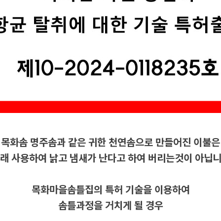
목화솜 명주솜과 같은 귀한 천연솜으로 만들어진 이불은
래 사용하여 낡고 냄새가 난다고 하여 버리는것이 아닙
목화마을솜틀집의 특허 기술을 이용하여
솜틀과정을 거치게 될 경우