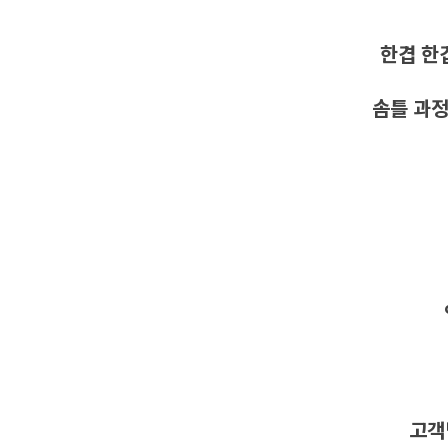
한겹 한
솜틀 과정
고객