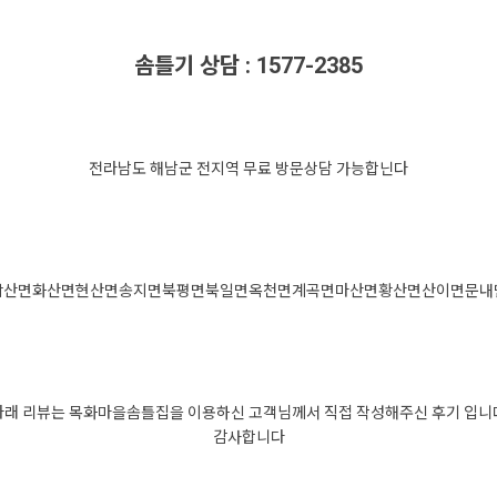
솜틀기 상담 : 1577-2385
전라남도 해남군 전지역 무료 방문상담 가능합닌다
삼산면
화산면
현산면
송지면
북평면
북일면
옥천면
계곡면
마산면
황산면
산이면
문내
아래 리뷰는 목화마을솜틀집을 이용하신 고객님께서 직접 작성해주신 후기 입니
감사합니다