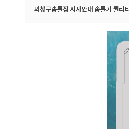
의창구솜틀집 지사안내 솜틀기 퀄리티