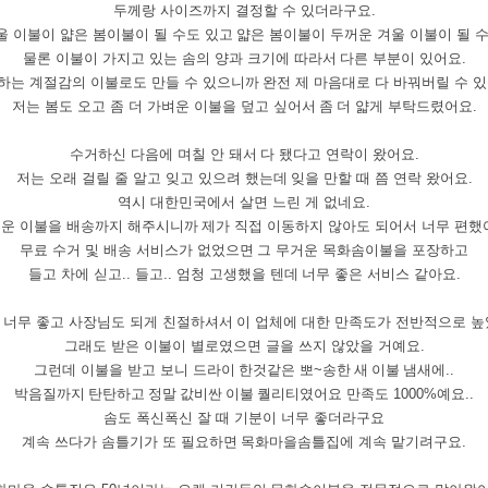
두께랑
사이즈까지
결정할
수
있더라구요
.
울
이불이
얇은
봄이불이
될
수도
있고
얇은
봄이불이
두꺼운
겨울
이불이
될
물론
이불이
가지고
있는
솜의
양과
크기에
따라서
다른
부분이
있어요
.
하는
계절감의
이불로도
만들
수
있으니까
완전
제
마음대로
다
바꿔버릴
수
있
저는
봄도
오고
좀
더
가벼운
이불을
덮고
싶어서
좀 더
얇게
부탁드렸어요
.
수거하신
다음에
며칠
안
돼서
다
됐다고
연락이
왔어요
.
저는
오래
걸릴
줄
알고
잊고
있으려
했는데
잊을
만할
때
쯤
연락
왔어요
.
역시
대한민국에서
살면
느린
게
없네요
.
거운
이불을
배송까지
해주시니까
제가
직접
이동하지
않아도
되어서
너무
편했
무료
수거
및
배송
서비스가
없었으면
그
무거운
목화솜이불을
포장하고
들고
차에
싣고
..
들고
..
엄청
고생했을
텐데
너무
좋은
서비스
같아요
.
너무
좋고
사장님도
되게
친절하셔서
이
업체에
대한
만족도가
전반적으로
높
그래도
받은
이불이
별로였으면
글을
쓰지
않았을
거예요
.
그런데
이불을
받고
보니
드라이 한것같은
뽀
~
송한
새
이불
냄새에
..
박음질까지
탄탄하고
정말
값비싼
이불
퀄리티였어요
만족도
1000%
예요
..
솜도
폭신폭신
잘
때
기분이
너무
좋더라구요
계속
쓰다가
솜틀기가
또
필요하면
목화마을
솜틀집에
계속
맡기려구요
.