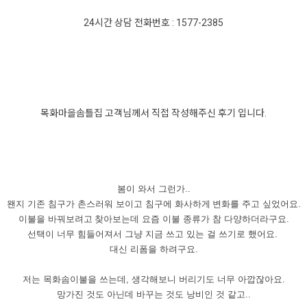
24시간 상담 전화번호 : 1577-2385
목화마을솜틀집 고객님께서 직접 작성해주신 후기 입니다.
봄이
와서
그런가
..
왠지
기존
침구가
촌스러워
보이고
침구에
화사하게
변화를
주고
싶었어요
.
이불을
바꿔보려고
찾아보는데
요즘
이불
종류가
참
다양하더라구요
.
선택이
너무
힘들어져서
그냥
지금
쓰고
있는
걸
쓰기로
했어요
.
대신
리폼을
하려구요
.
저는
목화솜이불을
쓰는데
,
생각해보니
버리기도
너무
아깝잖아요
.
망가진
것도
아닌데
바꾸는
것도
낭비인
것
같고
..