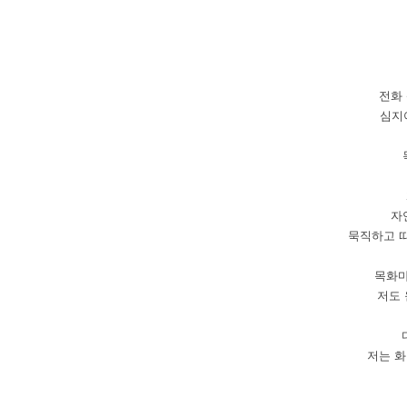
전화
심지
자
묵직하고
목화
저도
저는
화