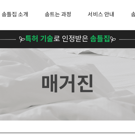
메뉴 건너뛰기
솜틀집 소개
솜트는 과정
서비스 안내
특허 기술
로 인정받은
솜틀집
매거진