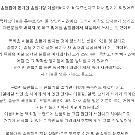
솜틀집에
맡
기면
솜틀기랑
이불커버까지
바꿔주신다고
해서
맡기게 되었어요
목화솜이불은
혼수로
많이들
장만하시잖아요
. 그래서
애착도
남다르게
생기죠
다른분들도
버리지
못
하고
많이들
솜틀집에서
리폼해서
쓰시는
듯
했어요
.
목화솜
이불을
솜틀기
한다는
것이
생소하신
분들이
있을
것
같아요
.
솜틀기는
솜을
기계로
풀어
헤쳐서
새
솜처럼
풍성하게
해주는
거예요
.
리
목화솜
이불
쓰셔본
분들은
아시겠지만
오래
쓰면
솜이
뭉치고
딱딱해지잖
어떨
땐
그
딱딱한
뭉치들이
잠을
방해할
때가
있어요
..
ㅜㅜ
하지만
솜틀기를
하면
솜뭉침이
해결이
돼서
속이
시원해지죠
.
새
이불을
얻은
기분도
들고요
.
목화마을
솜틀집에
솜틀기를
맡기면
이렇게
솜뭉침도
해결이
되고
매일매일
쓰던
솜
사이에
끼어
있던
먼지나
이물질
,
얼룩
,
냄새가
제거가
되어
뭉친
솜들도
해결되고
,
오염도
해결이
되니까
새
솜을
얻은
기분이
드는
거예요
저는
이불커버까지
바꾸어
줬는데요
!
이불커버는
백화점
브랜드에
납품되는
고급
원단이
쓰인다고
하더라구요
.
거기에
선택할 수 있는
디자인들도
다양해서 취향에 맞게 고를 수 있었어요
목화마을
솜틀집은
전화
상담만으로
무료로
수거
및
배송까지
해주세요
.