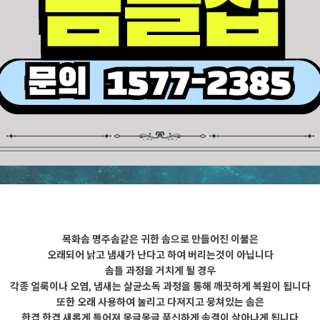
목화솜 명주솜같은 귀한 솜으로 만들어진 이불은
오래되어 낡고 냄새가 난다고 하여 버리는것이 아닙니다
솜틀 과정을 거치게 될 경우
각종 얼룩이나 오염, 냄새는 살균소독 과정을 통해 깨끗하게 복원이 됩니다
또한 오래 사용하여 눌리고 다져지고 뭉쳐있는 솜은
한겹 한겹 새롭게 틀어져 몽글몽글 푹신하게 솜결이 살아나게 됩니다