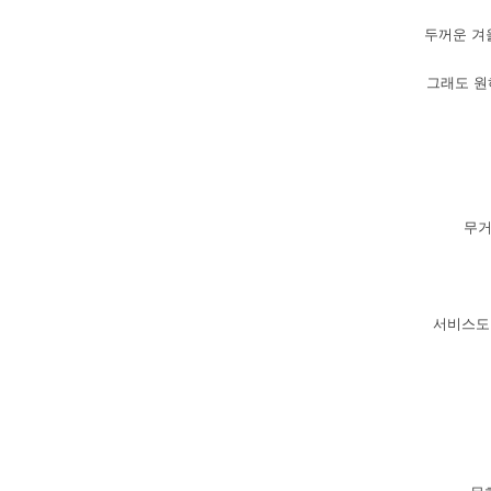
두꺼운
겨
그래도
원
무
서비스도