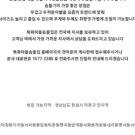
솜틀기의 가장 좋은 장점은
무겁고 두꺼운이불을 요즘의 트렌드에 맞춰
사이즈도 늘리고 줄일 수 있으며 무게와 두께도 취향껏 가볍게 조절이 가능합니
목화마을솜틀집은 전국에 지사를 보유하고 있어
고객님 댁에서 가장 가까운 지사에서 상담을 도와드리고 있습니다
목화마을솜틀집 홈페이지의 견적문의 게시판에 접수해주시거나
본사 대표번호 1577-2385 로 전화주시면 친절히 안내해 드리겠습니다
방문 가능지역 : 경상남도 창원시 의창구 전지역
동
덕정동
지귀동
서곡동
봉림동
퇴촌동
명곡동
반계동
사화동
차용동
내리동
명서동
사