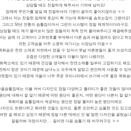
상담할
때도
친절하게
해주셔서
기억에
남아요
!
업체에
무언가를
맡길
때
친절하셔야
기분이
끝까지
좋아지잖아요
ㅎㅎ
그래서
저는
친절한
업체에
호감이
확
가는데
목화마을
솜트는집이
그랬어요
!
그리고
50
년
전통의
솜틀집이어서
그런지
시스템이
정말
체계적이더라구요
.
상담할
때도
제가
물어보지
않은
점들까지
척척
먼저
물어봐주시고
해결해주
어는
솜에
각
고객마다
고유번호를
부여해서
다른 솜과
바뀔 염려도 없다고 하
귀한 고객솜을
아주
소중히
여기시는
사장님의
마음ㅎㅎ
목화솜은
천연
소재로
자연에서
얻을
수
있어서
옛날
어른분들이
즐겨
쓰셨지
요즘은
다양한
소재들의
이불이
많이
나왔지만
,
화학소재도
있기
때문에
건강을
생각해서
천연소재를
일부러
고집하기도
해요
연에서
얻은
것이기
때문에
남녀노소
모두에게
알맞고
편안하게
사용할
수
있
따뜻함이
있기
때문에
겨울이
너무
추운
우리나라에서
쓰기에
너무
좋은
목화솜
마을
솜틀집에는
이불
커버
디자인
도
정말
다양하고
퀄리티가
좋은
것들이
많더
원단에
대해서
잘
알기
때문에
어떤
원단이
좋은지
,
어떤
원단이
나쁜지
잘
알
목화마을
솜틀집에서
제공하는
원단은
정말
퀄리티 높은
원단이에요
.
디자인도
트렌디하고
화려한
것들도
있어요
.
물론
모던하고
심플한
것도
있고
려한
걸
해보고
싶었기
때문에
정말
다른
데에선
안
팔
법한
디자인을
골랐습
질릴까봐
걱정이지만
….
질리면
다음
솜틀기
때
바꾸려구요
ㅎㅎ