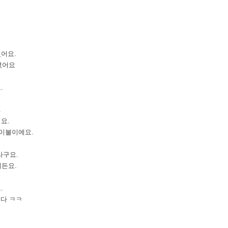
셨어요
.
셨어요
요
.
.
어요
.
이불이에요
.
라구요
.
거든요
.
요
.
니다
ㅋㅋ