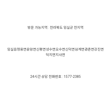
방문 가능지역 : 전라북도 임실군 전지역
임실읍
청웅면
운암면
신평면
성수면
오수면
신덕면
삼계면
관촌면
강진면
덕치면
지사면
24시간 상담 전화번호 : 1577-2385