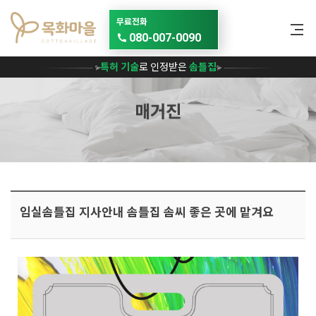
메뉴 건너뛰기
무료전화
080-007-0090
특허 기술
로 인정받은
솜틀집
매거진
임실솜틀집 지사안내 솜틀집 솜씨 좋은 곳에 맡겨요