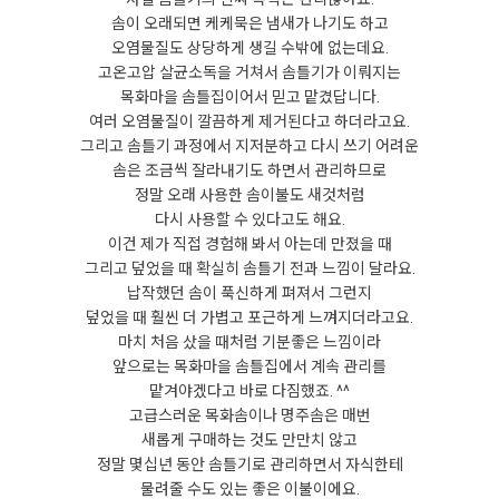
솜이 오래되면 케케묵은 냄새가 나기도 하고
오염물질도 상당하게 생길 수밖에 없는데요.
고온고압 살균소독을 거쳐서 솜틀기가 이뤄지는
목화마을 솜틀집이어서 믿고 맡겼답니다.
여러 오염물질이 깔끔하게 제거된다고 하더라고요.
그리고 솜틀기 과정에서 지저분하고 다시 쓰기 어려운
솜은 조금씩 잘라내기도 하면서 관리하므로
정말 오래 사용한 솜이불도 새것처럼
다시 사용할 수 있다고도 해요.
이건 제가 직접 경험해 봐서 아는데 만졌을 때
그리고 덮었을 때 확실히 솜틀기 전과 느낌이 달라요.
납작했던 솜이 푹신하게 펴져서 그런지
덮었을 때 훨씬 더 가볍고 포근하게 느껴지더라고요.
마치 처음 샀을 때처럼 기분좋은 느낌이라
앞으로는 목화마을 솜틀집에서 계속 관리를
맡겨야겠다고 바로 다짐했죠. ^^
고급스러운 목화솜이나 명주솜은 매번
새롭게 구매하는 것도 만만치 않고
정말 몇십년 동안 솜틀기로 관리하면서 자식한테
물려줄 수도 있는 좋은 이불이에요.