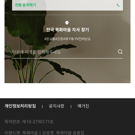
전화 문의하기
전국 목화마을 지사 찾기
#잠실동
#강릉
#대구동구
#전라남도
개인정보처리방침
공지사항
매거진
특허번호. 제10-2790171호
브랜드명. 목화마을
|
상호명. 목화마을 솜틀집