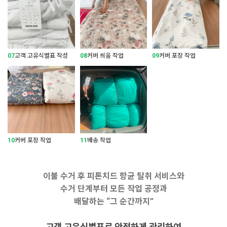
07
고객 고유식별표 작성
08
커버 씌움 작업
09
커버 포장 작업
10
커버 포장 작업
11
배송 작업
이불 수거 후 피톤치드 항균 탈취 서비스와
수거 단계부터 모든 작업 공정과
배달하는 “그 순간까지”
고객 고유식별표로 안전하게 관리하여