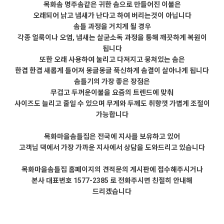
목화솜 명주솜같은 귀한 솜으로 만들어진 이불은
오래되어 낡고 냄새가 난다고 하여 버리는것이 아닙니다
솜틀 과정을 거치게 될 경우
각종 얼룩이나 오염, 냄새는 살균소독 과정을 통해 깨끗하게 복원이
됩니다
또한 오래 사용하여 눌리고 다져지고 뭉쳐있는 솜은
한겹 한겹 새롭게 틀어져 몽글몽글 푹신하게 솜결이 살아나게 됩니다
솜틀기의 가장 좋은 장점은
무겁고 두꺼운이불을 요즘의 트렌드에 맞춰
사이즈도 늘리고 줄일 수 있으며 무게와 두께도 취향껏 가볍게 조절이
가능합니다
목화마을솜틀집은 전국에 지사를 보유하고 있어
고객님 댁에서 가장 가까운 지사에서 상담을 도와드리고 있습니다
목화마을솜틀집 홈페이지의 견적문의 게시판에 접수해주시거나
본사 대표번호 1577-2385 로 전화주시면 친절히 안내해
드리겠습니다