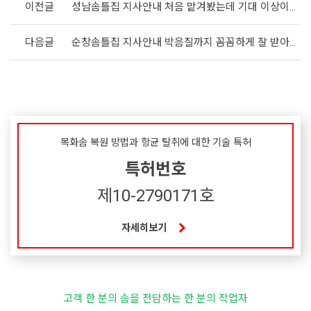
이전글
성남솜틀집 지사안내 처음 맡겨봤는데 기대 이상이에요
다음글
순창솜틀집 지사안내 박음질까지 꼼꼼하게 잘 받아 만족스러워요
목화솜 복원 방법과 항균 탈취에 대한 기술 특허
특허번호
제10-2790171호
자세히보기
고객 한 분의 솜을 전담하는 한 분의 작업자