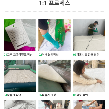
1:1 프로세스
01
고객 고유식별표 작성
02
커버 분리작업
03
피톤치드 항균 탈취
04
솜틀기 작업
05
솜틀기 완성
06
속통 작업