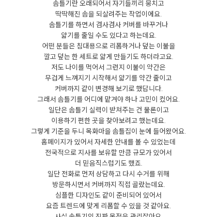
솜틀기란 오래되어서 자기들끼리 뭉치고
딱딱해진 솜을 되살려주는 작업이에요.
솜틀기를 하면서 겸사겸사 커버를 바꾸거나
얇기를 줄일 수도 있다고 하는데요.
어떤 분들은 침대용으로 리폼하거나 덮는 이불을
깔고 덮는 한 세트로 얇게 만들기도 하더라고요.
저도 나이를 먹어서 그런지 이불이 약간은
무겁게 느껴지기 시작해서 얇기를 약간 줄이고
커버까지 같이 변경해 보기로 했답니다.
그래서 솜틀기를 어디에 맡겨야 하나 고민이 컸어요.
일단은 솜틀기 실력이 받쳐주는 건 물론이고
이용하기 편한 곳을 찾아보려고 했는데요.
그렇게 기준을 두니 목화마을 솜틀집이 눈에 들어왔어요.
홈페이지가 있어서 자세한 안내를 볼 수 있었는데
전국적으로 지사를 보유할 만큼 규모가 있어서
더 믿음직스럽기도 했죠.
일단 전화로 먼저 상담하고 다시 수거를 위해
방문하시면서 커버까지 직접 골랐는데요.
심플한 디자인도 같이 준비되어 있어서
요즘 트렌드에 맞게 리폼할 수 있을 것 같아요.
사실 솜틀기의 진짜 목적은 관리잖아요.