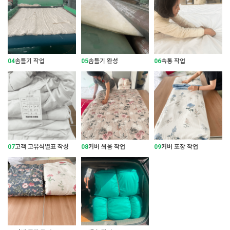
04
솜틀기 작업
05
솜틀기 완성
06
속통 작업
07
고객 고유식별표 작성
08
커버 씌움 작업
09
커버 포장 작업