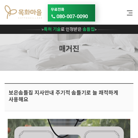
메뉴 건너뛰기
무료전화
080-007-0090
특허 기술
로 인정받은
솜틀집
매거진
보은솜틀집 지사안내 주기적 솜틀기로 늘 쾌적하게
사용해요