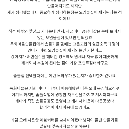
만들어지기도 하지만
제가 생각했을때 더 중요하게 생각하는점은 오염물질이 제거된다는 점
이에요
직접 피부와 맞닿고 지내는데 먼지, 세균이나 곰팡이같은 눈에 보이지
않는 오염물질이 있으면 안되겠죠
목화마을솜틀집에서 솜틀기를 할때는 고온고압의 살균소독 과정이
있어서 이런 오염물질이 제거되는건 기본이고
강아지가 배변실수를 해버린 경우에도 냄새나 자국 없이 깨끗하게
제거되서 복원이 된다는 점이 가장 포인트같더라구요
솜틀집 선택할때에는 이런 노하우가 있는지가 중요한거 같아요
목화마을은 저희 어머니때부터 이용해왔던 아주 오래 운영해오신곳
이기도 하지만 솜틀작업에 굉장한 자부심을 가지고 계시더라구요
게다가 직접 솜틀공장도 운영하고 계셔서 비용이 다른곳보다
합리적이어서 마음에 들었어요
가끔 오래 사용한 이불커버를 교체해야겠다 생각이 들땐 솜틀기를
맡길때 맞춤제작을 의뢰하는데