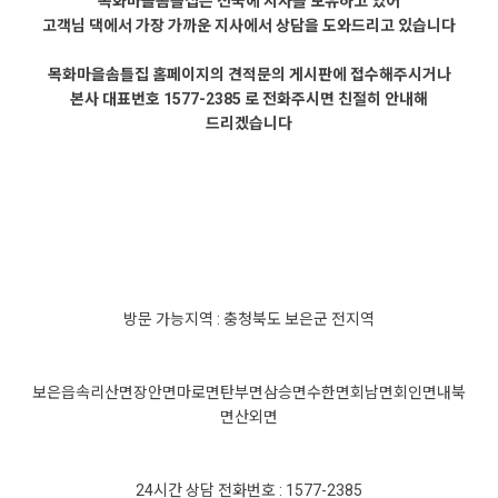
목화마을솜틀집은 전국에 지사를 보유하고 있어
고객님 댁에서 가장 가까운 지사에서 상담을 도와드리고 있습니다
목화마을솜틀집 홈페이지의 견적문의 게시판에 접수해주시거나
본사 대표번호 1577-2385 로 전화주시면 친절히 안내해
드리겠습니다
방문 가능지역 : 충청북도 보은군 전지역
보은읍
속리산면
장안면
마로면
탄부면
삼승면
수한면
회남면
회인면
내북
면
산외면
24시간 상담 전화번호 : 1577-2385