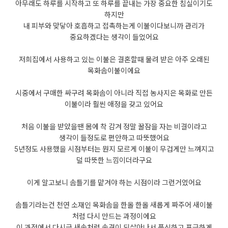
아무래도 하루를 시작하고 또 하루를 끝내는 가장 중요한 침실이기도
하지만
내 피부와 맞닿아 호흡하고 접촉하는게 이불이다보니까 관리가
중요하겠다는 생각이 들었어요
저희집에서 사용하고 있는 이불은 결혼할때 물려 받은 아주 오래된
목화솜이불이에요
시중에서 구매한 싸구려 목화솜이 아니라 직접 농사지은 목화로 만든
이불이라 훨씬 애정을 갖고 있어요
처음 이불을 받았을땐 몸에 착 감겨 정말 꿀잠을 자는 비결이라고
생각이 들정도로 편안하고 따뜻했어요
5년정도 사용했을 시점부터는 뭔지 모르게 이불이 무겁게만 느껴지고
덜 따뜻한 느낌이더라구요
이게 알고보니 솜틀기를 맡겨야 하는 시점이라 그런거였어요
솜틀기라는건 천연 소재인 목화솜을 한올 한올 새롭게 짜주어 새이불
처럼 다시 만드는 과정이에요
이 과정에서 다시금 새솜처럼 솜결이 되살아나서 푹신하고 포근하게