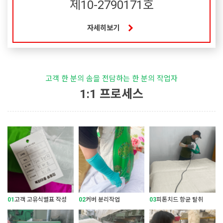
제10-2790171호
자세히보기
고객 한 분의 솜을 전담하는 한 분의 작업자
1:1 프로세스
01
고객 고유식별표 작성
02
커버 분리작업
03
피톤치드 항균 탈취