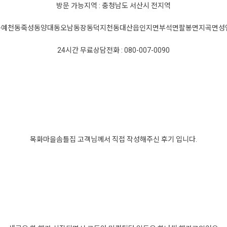
방문 가능지역 : 충청남도 서산시 전지역
동
예천동
죽성동
양대동
오남동
장동
덕지천동
대산읍
인지면
부석면
팔봉면
지곡면
성
24시간 무료상담전화 : 080-007-0090
목화마을솜틀집 고객님께서 직접 작성해주신 후기 입니다.