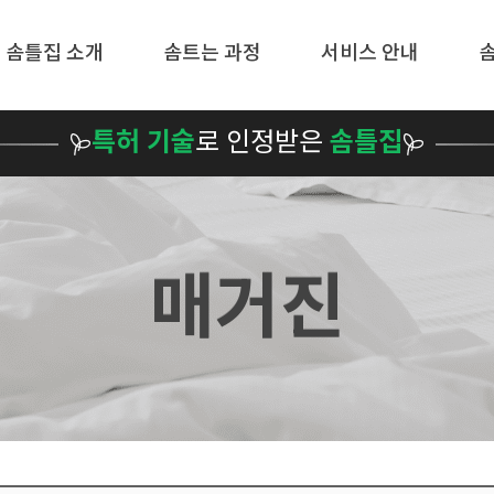
메뉴 건너뛰기
솜틀집 소개
솜트는 과정
서비스 안내
특허 기술
로 인정받은
솜틀집
매거진