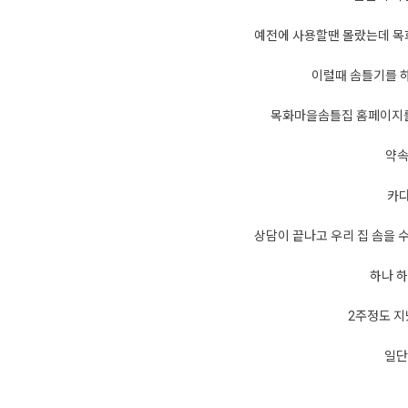
예전에 사용할땐 몰랐는데 목
이럴때 솜틀기를 
목화마을솜틀집 홈페이지를
약속
카다
상담이 끝나고 우리 집 솜을
하나 하
2주정도 지
일단