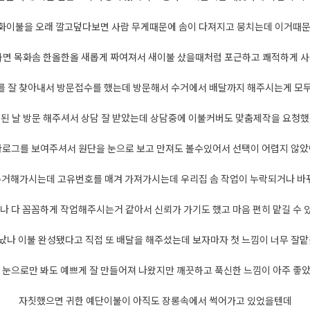
화이불을 오래 깔고덮다보면 사람 무게때문에 솜이 다져지고 뭉치는데 이거때문
하면 목화솜 한올한올 새롭게 짜여져서 새이불 샀을때처럼 포근하고 쾌적하게 
 잘 찾아내서 방문접수를 했는데 방문해서 수거에서 배달까지 해주시는게 모
된 날 방문 해주셔서 상담 잘 받았는데 상담중에 이불커버도 맞춤제작을 요청
로그를 보여주셔서 원단을 눈으로 보고 만져도 볼수있어서 선택이 어렵지 않
 수거해가시는데 고유번호를 매겨 가져가시는데 우리집 솜 작업이 누락되거나 
나 다 꼼꼼하게 작업해주시는거 같아서 신뢰가 가기도 했고 마음 편히 맡길 수
났나 이불 완성됐다고 직접 또 배달을 해주셨는데 보자마자 첫 느낌이 너무 잘
 눈으로만 봐도 예쁘게 잘 만들어져 나왔지만 깨끗하고 푹신한 느낌이 아주 좋
자칫했으면 귀한 예단이불이 아직도 장롱속에서 썩어가고 있었을텐데