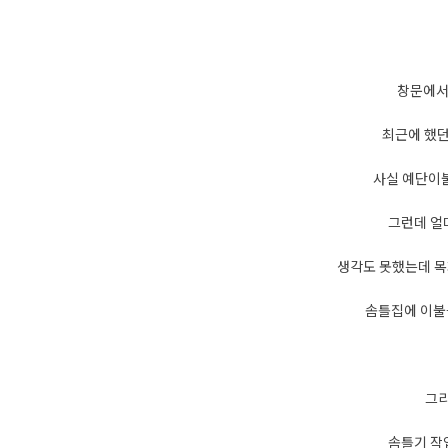
창문에서
최근에 했던
사실 예단이불
그런데 얼
생각도 못했는데 
솜틀집에 이불
그리
솜틀기 작