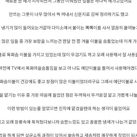
새로운 한 해가 시작되면서 그동안 미뤄뒀던 일들은 하나씩 해가고있어요
안쓰는 그릇이 너무 많아서 싹 꺼내서 신문지로 감싸 정리하기도 했고
 냉기가 많이 들어오는거같아 다이소에서 붙이는 뽁뽁이를 사서 깔끔히 붙여놓
 많은 일들 중 가장 보람을 느끼는건 한달 전 쯤 겨울 이불을 솜틀었는데 이게 
로 목화솜 이불을 가지고 있었는데 많이 무겁기도 하고 오래 사용해서 잘 사
마전에 TV에서 목화마을솜틀집을 보고 아 나도 예단이불을 틀어서 사용해야겠
목화솜이불이 건강에도 좋고 장점이 많은 이불이였더라구요 그래서 예단이불로 
을 맡기는 이유 중 가장 마음에 들었던 점은 두꺼워서 무거운걸 얇고 가볍게 나
이런 방법이 있는줄 알았으면 진작에 맡겼을텐데 하는 생각이 들었어요
고 오래 장롱속에 묵혀뒀다보니까 습한느낌도 있고 꿉꿉한 냄새가 나는거 같
업을 하게 되면 살균소독 과정이 있어서 뽀송하고 새솜처럼 깨끗하게 작업이 되