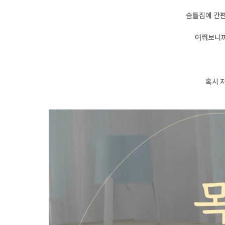
솜틀집에 간편
여쭤보니까
혹시 