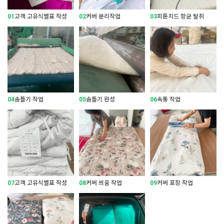
01
고객 고유식별표 작성
02
커버 분리작업
03
피톤치드 항균 탈취
04
솜틀기 작업
05
솜틀기 완성
06
속통 작업
07
고객 고유식별표 작성
08
커버 씌움 작업
09
커버 포장 작업