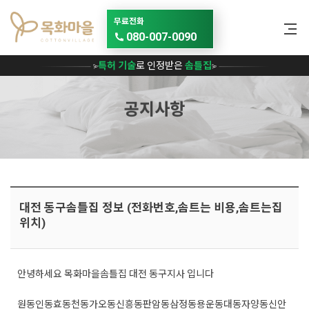
메뉴 건너뛰기
무료전화
080-007-0090
특허 기술
로 인정받은
솜틀집
공지사항
대전 동구솜틀집 정보 (전화번호,솜트는 비용,솜트는집
위치)
안녕하세요 목화마을솜틀집 대전 동구지사 입니다
원동
인동
효동
천동
가오동
신흥동
판암동
삼정동
용운동
대동
자양동
신안