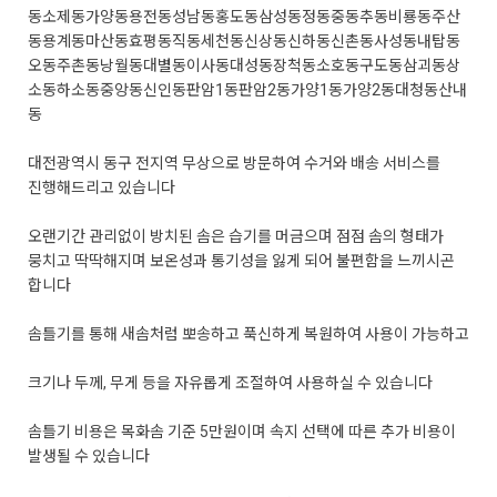
동
소제동
가양동
용전동
성남동
홍도동
삼성동
정동
중동
추동
비룡동
주산
동
용계동
마산동
효평동
직동
세천동
신상동
신하동
신촌동
사성동
내탑동
오동
주촌동
낭월동
대별동
이사동
대성동
장척동
소호동
구도동
삼괴동
상
소동
하소동
중앙동
신인동
판암1동
판암2동
가양1동
가양2동
대청동
산내
동
대전광역시 동구 전지역 무상으로 방문하여 수거와 배송 서비스를
진행해드리고 있습니다
오랜기간 관리없이 방치된 솜은 습기를 머금으며 점점 솜의 형태가
뭉치고 딱딱해지며 보온성과 통기성을 잃게 되어 불편함을 느끼시곤
합니다
솜틀기를 통해 새솜처럼 뽀송하고 푹신하게 복원하여 사용이 가능하고
크기나 두께, 무게 등을 자유롭게 조절하여 사용하실 수 있습니다
솜틀기 비용은 목화솜 기준 5만원이며 속지 선택에 따른 추가 비용이
발생될 수 있습니다