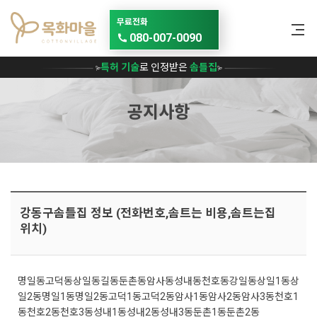
메뉴 건너뛰기
무료전화
080-007-0090
특허 기술
로 인정받은
솜틀집
공지사항
강동구솜틀집 정보 (전화번호,솜트는 비용,솜트는집
위치)
명일동
고덕동
상일동
길동
둔촌동
암사동
성내동
천호동
강일동
상일1동
상
일2동
명일1동
명일2동
고덕1동
고덕2동
암사1동
암사2동
암사3동
천호1
동
천호2동
천호3동
성내1동
성내2동
성내3동
둔촌1동
둔촌2동