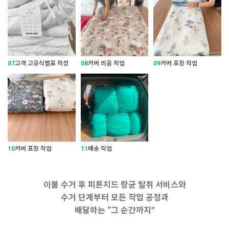
07
고객 고유식별표 작성
08
커버 씌움 작업
09
커버 포장 작업
10
커버 포장 작업
11
배송 작업
이불 수거 후 피톤치드 항균 탈취 서비스와
수거 단계부터 모든 작업 공정과
배달하는 “그 순간까지”