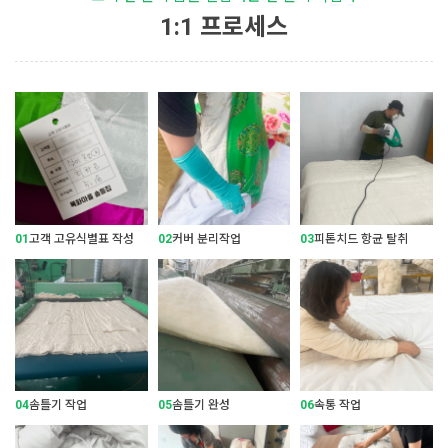
1:1 프로세스
01
고객 고유식별표 작성
02
커버 분리작업
03
피톤치드 항균 탈취
04
솜틀기 작업
05
솜틀기 완성
06
속통 작업