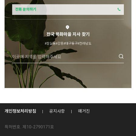
전화 문의하기
전국 목화마을 지사 찾기
#잠실동
#강릉
#대구동구
#전라남도
개인정보처리방침
공지사항
매거진
특허번호. 제10-2790171호