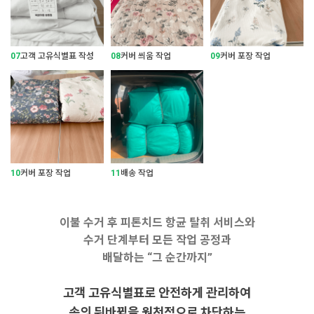
07
고객 고유식별표 작성
08
커버 씌움 작업
09
커버 포장 작업
10
커버 포장 작업
11
배송 작업
이불 수거 후 피톤치드 항균 탈취 서비스와
수거 단계부터 모든 작업 공정과
배달하는 “그 순간까지”
고객 고유식별표로 안전하게 관리하여
솜의 뒤바뀜을 원천적으로 차단하는