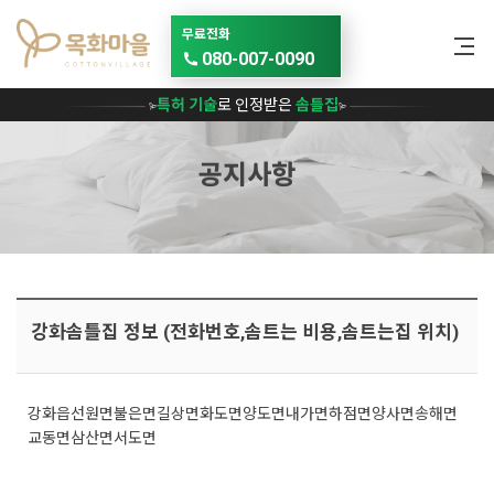
메뉴 건너뛰기
무료전화
080-007-0090
특허 기술
로 인정받은
솜틀집
공지사항
강화솜틀집 정보 (전화번호,솜트는 비용,솜트는집 위치)
강화읍
선원면
불은면
길상면
화도면
양도면
내가면
하점면
양사면
송해면
교동면
삼산면
서도면