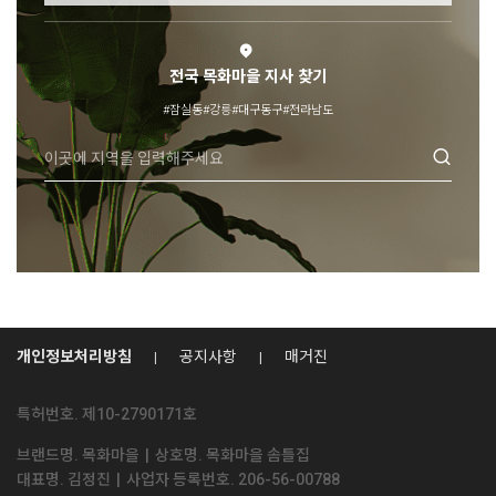
전국 목화마을 지사 찾기
#잠실동
#강릉
#대구동구
#전라남도
개인정보처리방침
공지사항
매거진
특허번호. 제10-2790171호
브랜드명. 목화마을
|
상호명. 목화마을 솜틀집
견적문의
대표명. 김정진
|
사업자 등록번호. 206-56-00788