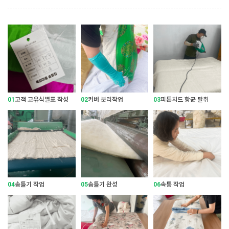
01
고객 고유식별표 작성
02
커버 분리작업
03
피톤치드 항균 탈취
04
솜틀기 작업
05
솜틀기 완성
06
속통 작업