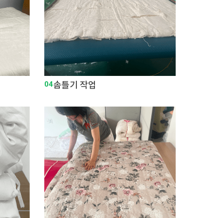
04
솜틀기 작업