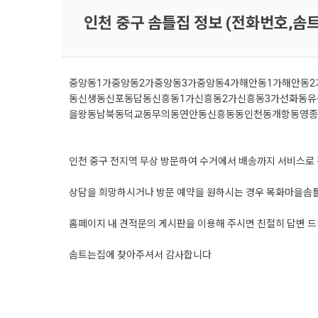
인천 중구 솜틀집 정보 (전화번호,솜
중앙동1가
중앙동2가
중앙동3가
중앙동4가
해안동1가
해안동2
동
신생동
신포동
답동
신흥동1가
신흥동2가
신흥동3가
선화동
유
을왕동
남북동
덕교동
무의동
연안동
신흥동
동인천동
개항동
영종
인천 중구 전지역 무상 방문하여 수거에서 배송까지 서비스로
상담을 희망하시거나 방문 예약을 원하시는 경우 목화마을솜
홈페이지 내 견적문의 게시판을 이용해 주시면 친절히 답변 
솜트는집에 찾아주셔서 감사합니다