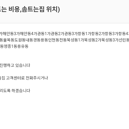
트는 비용,솜트는집 위치)
가
해안동3가
해안동4가
관동1가
관동2가
관동3가
항동1가
항동2가
항동3가
항동4
동
율목동
도원동
내동
경동
용동
인현동
전동
북성동1가
북성동2가
북성동3가
선린
동
영종1동
용유동
 진행하고 있습니다
틀집 고객센터로 전화주시거나
드리도록 하겠습니다