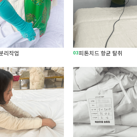
 분리작업
03
피톤치드 항균 탈취