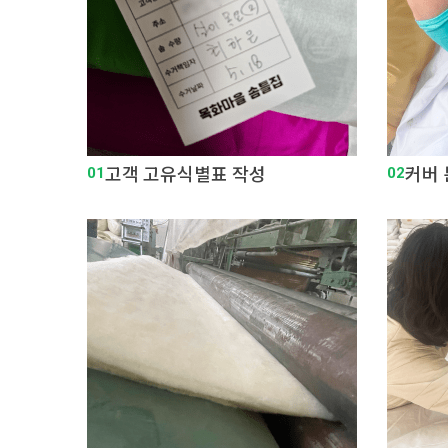
01
고객 고유식별표 작성
02
커버