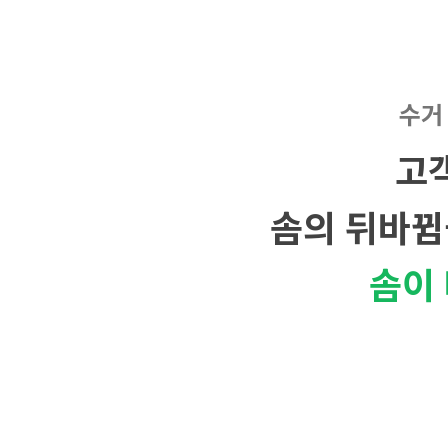
수거
고
솜의 뒤바뀜
솜이