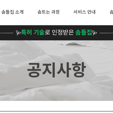
메뉴 건너뛰기
솜틀집 소개
솜트는 과정
서비스 안내
특허 기술
로 인정받은
솜틀집
공지사항