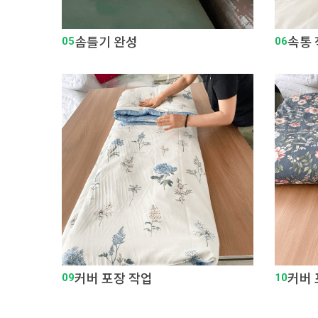
05
솜틀기 완성
06
속통
09
커버 포장 작업
10
커버 