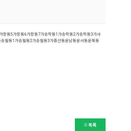
가
항동5가
항동6가
항동7가
송학동1가
송학동2가
송학동3가
사
동
송월동1가
송월동2가
송월동3가
중산동
운남동
운서동
운북동
목록