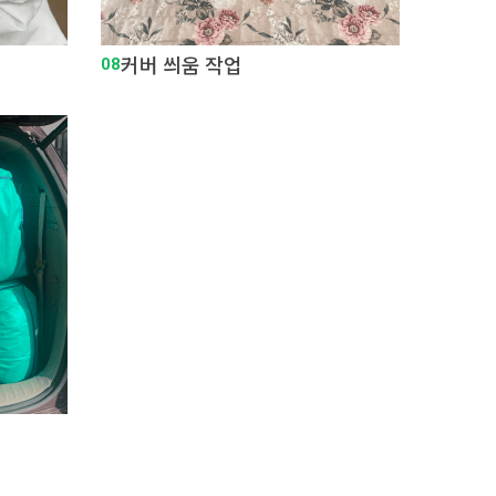
08
커버 씌움 작업