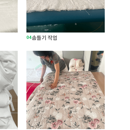
04
솜틀기 작업