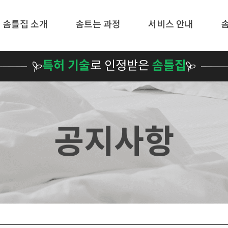
메뉴 건너뛰기
솜틀집 소개
솜트는 과정
서비스 안내
특허 기술
로 인정받은
솜틀집
공지사항