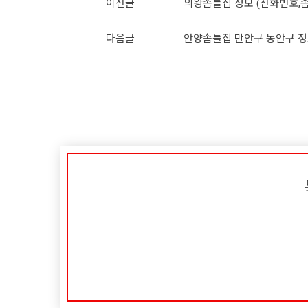
이전글
의왕솜틀집 정보 (전화번호,솜
다음글
안양솜틀집 만안구 동안구 정