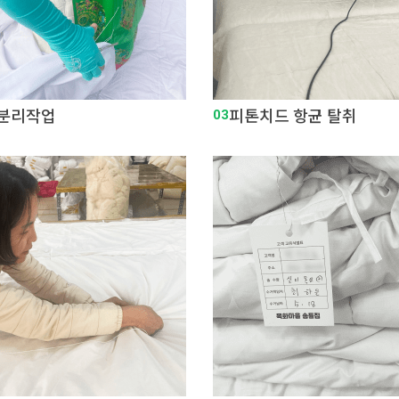
 분리작업
03
피톤치드 항균 탈취