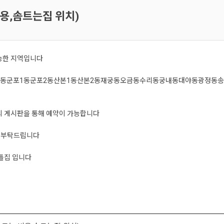
용,솜트는집 위치)
능한 지역입니다
동
군포1동
군포2동
산본1동
산본2동
재궁동
오금동
수리동
궁내동
대야동
광정동
송
의 게시판을 통해 예약이 가능합니다
을 부탁드립니다
틀집 입니다