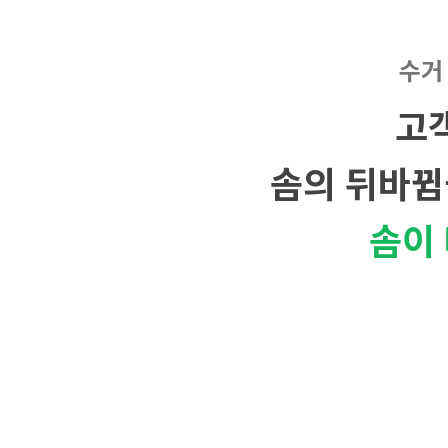
수거
고
솜의 뒤바뀜
솜이