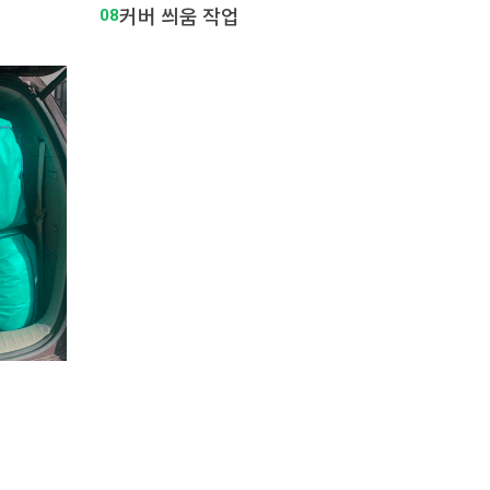
08
커버 씌움 작업