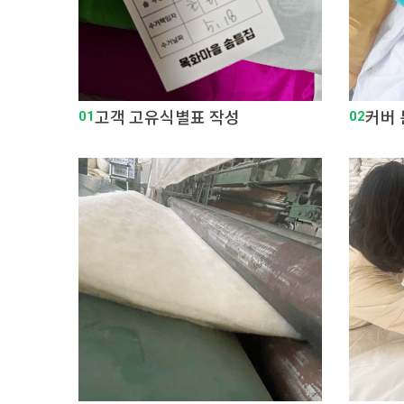
01
고객 고유식별표 작성
02
커버