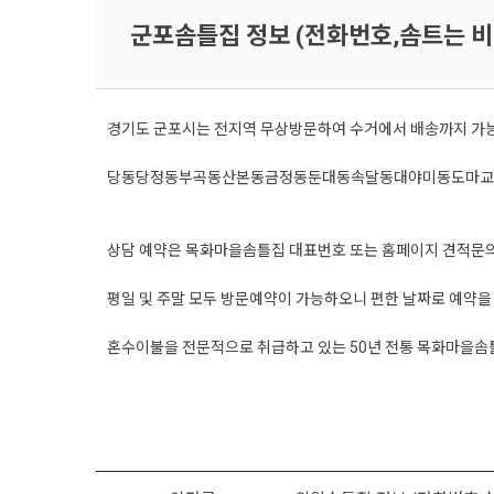
군포솜틀집 정보 (전화번호,솜트는 비
경기도 군포시는 전지역 무상방문하여 수거에서 배송까지 가
당동
당정동
부곡동
산본동
금정동
둔대동
속달동
대야미동
도마교
상담 예약은 목화마을솜틀집 대표번호 또는 홈페이지 견적문
평일 및 주말 모두 방문예약이 가능하오니 편한 날짜로 예약
혼수이불을 전문적으로 취급하고 있는 50년 전통 목화마을솜