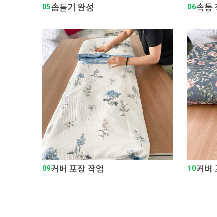
05
솜틀기 완성
06
속통
09
커버 포장 작업
10
커버 