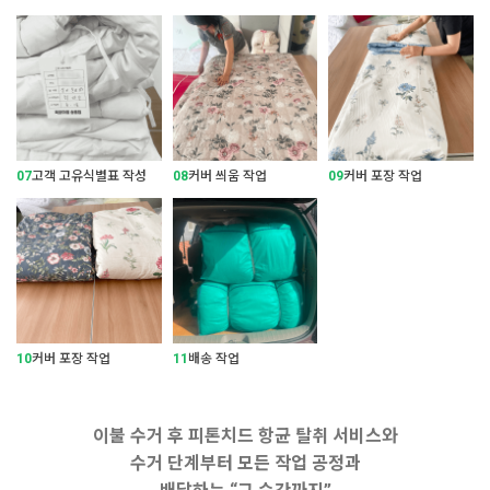
07
고객 고유식별표 작성
08
커버 씌움 작업
09
커버 포장 작업
10
커버 포장 작업
11
배송 작업
이불 수거 후 피톤치드 항균 탈취 서비스와
수거 단계부터 모든 작업 공정과