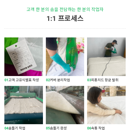
고객 한 분의 솜을 전담하는 한 분의 작업자
1:1 프로세스
01
고객 고유식별표 작성
02
커버 분리작업
03
피톤치드 항균 탈취
04
솜틀기 작업
05
솜틀기 완성
06
속통 작업