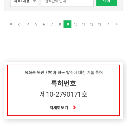
검색
4
5
6
7
8
9
10
11
12
13
목화솜 복원 방법과 항균 탈취에 대한 기술 특허
특허번호
제10-2790171호
자세히보기