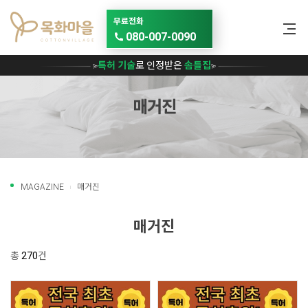
메뉴 건너뛰기
무료전화
080-007-0090
특허 기술
로 인정받은
솜틀집
매거진
MAGAZINE
매거진
매거진
총
270
건