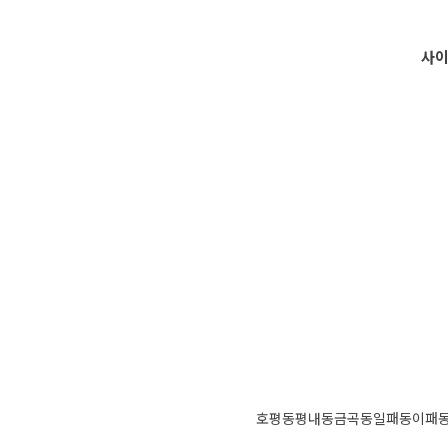
사이
호평동
평내동
금곡동
일패동
이패