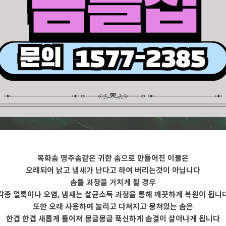
목화솜 명주솜같은 귀한 솜으로 만들어진 이불은
오래되어 낡고 냄새가 난다고 하여 버리는것이 아닙니다
솜틀 과정을 거치게 될 경우
각종 얼룩이나 오염, 냄새는 살균소독 과정을 통해 깨끗하게 복원이 됩니
또한 오래 사용하여 눌리고 다져지고 뭉쳐있는 솜은
한겹 한겹 새롭게 틀어져 몽글몽글 푹신하게 솜결이 살아나게 됩니다