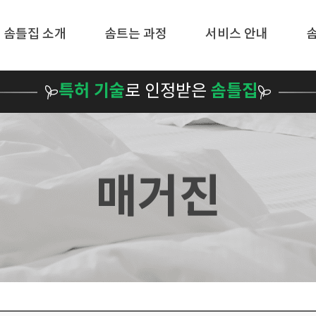
메뉴 건너뛰기
솜틀집 소개
솜트는 과정
서비스 안내
특허 기술
로 인정받은
솜틀집
매거진