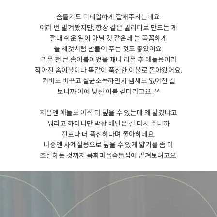
솜틀기도 디테일하게 잘해주시는데요.
여러 번 맡겨봤지만, 항상 같은 퀄리티로 만드는 게
절대 쉬운 일이 아닐 것 같은데 늘 꼼꼼하게
늘 새것처럼 만들어 주는 것도 좋았어요.
리폼 전 큰 솜이불이었을 때나 리폼 후 애들용이라
작아진 솜이불이나 똑같이 푹신한 이불로 돌아왔어요.
커버도 바꾸고 살균소독하면서 냄새도 없어진 걸
보니까 아예 낯선 이불 같더라고요. ^^
처음엔 애들도 아직 더 덮을 수 있는데 왜 맡겼냐고
뭐라고 하더니만 막상 배달온 걸 다시 주니까
전보다 더 푹신하다며 좋아하네요.
나중엔 사계절용으로 덮을 수 있게 얇기를 좀 더
조절하는 것까지 목화마을솜틀집에 맡겨보려고요.