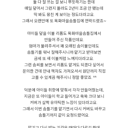
둘 다 잘 쓰는 걸 보니 뿌듯하기는 한데
매일 덮어서 그런지 몰라도 2년이 조금 안 됐는데
딱 봐도 뭉친 게 보이는 정도더라고요.
그래서 오랜만에 또 목화마을솜틀집에 연락드렸죠~
아이들 덮을 이불 리폼도 목화마을솜틀집에서
만들어 주신 작품인데요.
엄마가 물려주셔서 꽤 오래된 솜이불인데도
솜틀기를 워낙 잘해주시니까 맡기고 받아보면
금세 또 새 이불처럼 느껴지더라고요.
그런 솜씨를 보면서 리폼도 맡겨도 되겠다 싶어서
문의한 건데 안내 책자도 가져오셔서 원단까지 직접
고를 수 있게끔 해주시니 정말 좋았죠. ^^
덕분에 아이들 취향에 맞춰서 각각 만들어줬는데,
지금은 또 아이들이 학교 들어가고 쑥쑥 크다 보니
커버가 살짝 유아틱한 느낌이 있더라고요.
그래서 이번 솜틀기를 맡기면서 다시 커버도 바꾸고
솜틀기까지 같이 요청드렸어요.
맡기고 다시 받는 기간은 때마다 다르긴 한데