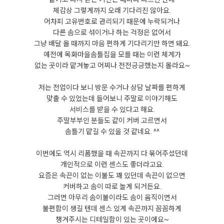
체감상 그렇게까지 오래 기다리진 않아요.
어차피 고유번호로 관리되기 때문에 누락되거나
다른 솜으로 섞이거나 하는 걱정은 없어서
그냥 배달 올 때까지 마음 편하게 기다리기만 하면 돼요.
예전에 목화마을솜틀집을 모를 때는 이런 체계가
없는 곳이라 맡겨놓고 어찌나 전전긍긍했는지 몰라요~
저는 전업이다 보니 방문 수거나 상담 날짜를 편하게
맞출 수 있었는데 들어보니 주말로 이야기해도
서비스를 받을 수 있다고 해요.
주말부부인 분들도 같이 커버 고르면서
솜틀기 맡길 수 있을 것 같네요. ^^
이번에도 역시 리폼했을 때 속끈까지 다 묶어주셨던데
개인적으로 이런 센스도 좋더라고요.
요즘은 속끈이 없는 이불도 꽤 있던데 속끈이 없으면
커버하고 솜이 따로 놀게 되거든요.
그러면 아무리 솜이불이라도 솜이 움직이면서
불편함이 생길 텐데 센스 있게 속끈까지 꼼꼼하게
챙겨주시는 디테일함이 있는 곳이에요~