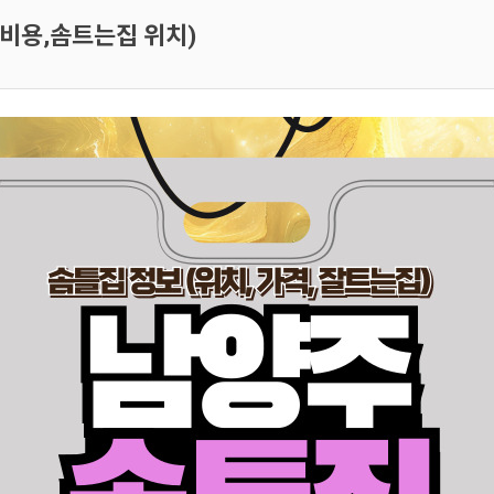
비용,솜트는집 위치)