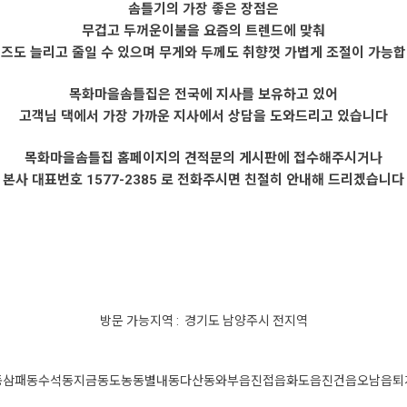
솜틀기의 가장 좋은 장점은
무겁고 두꺼운이불을 요즘의 트렌드에 맞춰
즈도 늘리고 줄일 수 있으며 무게와 두께도 취향껏 가볍게 조절이 가능
목화마을솜틀집은 전국에 지사를 보유하고 있어
고객님 댁에서 가장 가까운 지사에서 상담을 도와드리고 있습니다
목화마을솜틀집 홈페이지의 견적문의 게시판에 접수해주시거나
본사 대표번호 1577-2385 로 전화주시면 친절히 안내해 드리겠습니다
방문 가능지역 : 경기도 남양주시 전지역
동
삼패동
수석동
지금동
도농동
별내동
다산동
와부읍
진접읍
화도읍
진건읍
오남읍
퇴