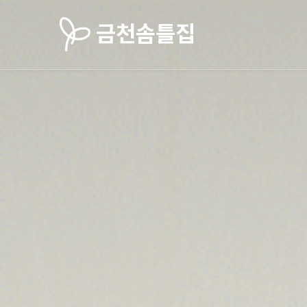
금천솜틀집