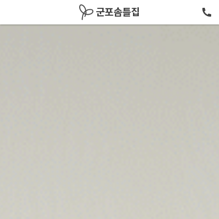
메뉴 건너뛰기
군포솜틀집