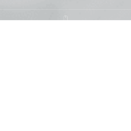
솜트는 가격
전화 문의해주시면 친절하게 상담해 드리며
무료 방문수거 및 배달해 드립니다
솜
크기
가격
type of cotton
Size
Price
싱글(S) 이불/요 · 더블(D) 이불/
목화
50,000원
요 · 퀸(Q) 이불/요
싱글(S) 이불 · 더블(D) 이불 · 퀸
실키
70,000원
(Q) 이불