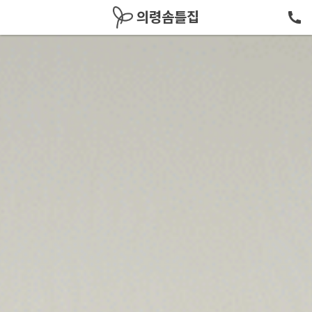
메뉴 건너뛰기
의령솜틀집