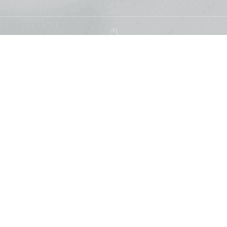
솜트는 가격
전화 문의해주시면 친절하게 상담해 드리며
무료 방문수거 및 배달해 드립니다
솜
크기
가격
type of cotton
Size
Price
싱글(S) 이불/요 · 더블(D) 이불/
목화
50,000원
요 · 퀸(Q) 이불/요
싱글(S) 이불 · 더블(D) 이불 · 퀸
실키
70,000원
(Q) 이불