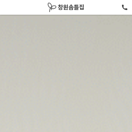
메뉴 건너뛰기
창원솜틀집