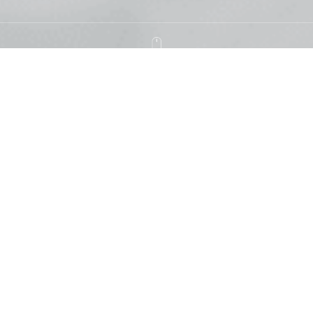
솜트는 가격
전화 문의해주시면 친절하게 상담해 드리며
무료 방문수거 및 배달해 드립니다
솜
크기
가격
type of cotton
Size
Price
싱글(S) 이불/요 · 더블(D) 이불/
목화
50,000원
요 · 퀸(Q) 이불/요
싱글(S) 이불 · 더블(D) 이불 · 퀸
실키
70,000원
(Q) 이불