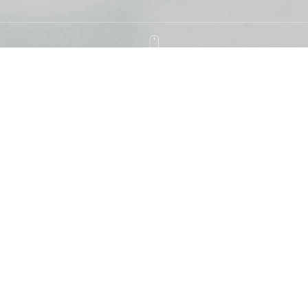
솜트는 가격
전화 문의해주시면 친절하게 상담해 드리며
무료 방문수거 및 배달해 드립니다
솜
크기
가격
type of cotton
Size
Price
싱글(S) 이불/요 · 더블(D) 이불/
목화
50,000원
요 · 퀸(Q) 이불/요
싱글(S) 이불 · 더블(D) 이불 · 퀸
실키
70,000원
(Q) 이불