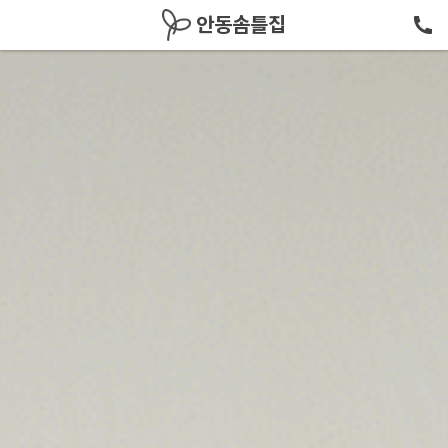
메뉴 건너뛰기
안동솜틀집