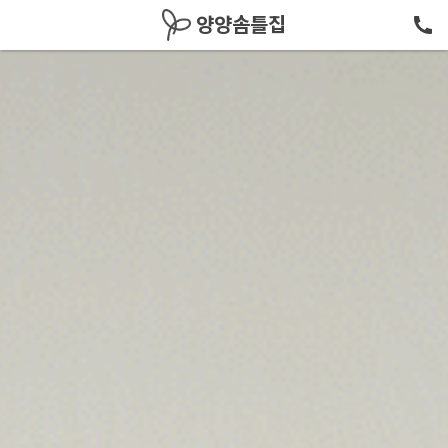
메뉴 건너뛰기
양양솜틀집