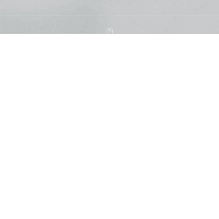
솜트는 가격
전화 문의해주시면 친절하게 상담해 드리며
무료 방문수거 및 배달해 드립니다
솜
크기
가격
type of cotton
Size
Price
싱글(S) 이불/요 · 더블(D) 이불/
목화
50,000원
요 · 퀸(Q) 이불/요
싱글(S) 이불 · 더블(D) 이불 · 퀸
실키
70,000원
(Q) 이불