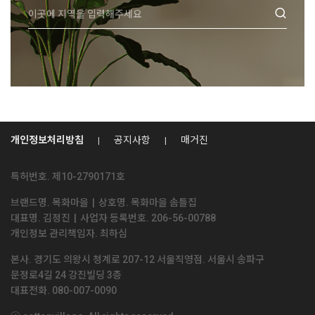
개인정보처리방침
공지사항
매거진
특허번호. 제10-2790171호
브랜드명. 목화마을
|
상호명. 목화마을 솜틀집
견적문의
대표명. 김정진
|
사업자 등록번호. 206-56-00788
개인정보 관리책임자. 최하심
본사. 경기도 의왕시 청계로 207-12 서울직영점. 서울시 송파구
전화상담
문정로4길 24 강진빌딩 3층
대표전화. 080-007-0090