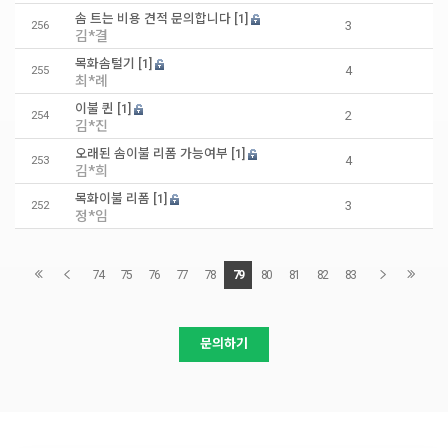
솜 트는 비용 견적 문의합니다
[1]
3
256
김*결
목화솜털기
[1]
4
255
최*례
이불 퀸
[1]
2
254
김*진
오래된 솜이불 리폼 가능여부
[1]
4
253
김*희
목화이불 리폼
[1]
3
252
정*임
74
75
76
77
78
79
80
81
82
83
문의하기