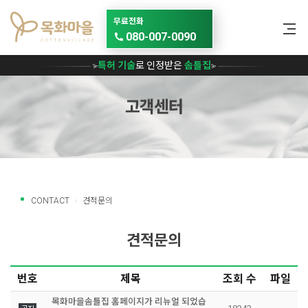
메뉴 건너뛰기
무료전화
080-007-0090
특허 기술
로 인정받은
솜틀집
고객센터
CONTACT
견적문의
견적문의
번호
제목
조회 수
파일
목화마을솜틀집 홈페이지가 리뉴얼 되었습