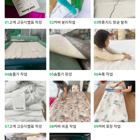
01
고객 고유식별표 작성
02
커버 분리작업
03
피톤치드 항균 탈취
04
솜틀기 작업
05
솜틀기 완성
06
속통 작업
07
고객 고유식별표 작성
08
커버 씌움 작업
09
커버 포장 작업