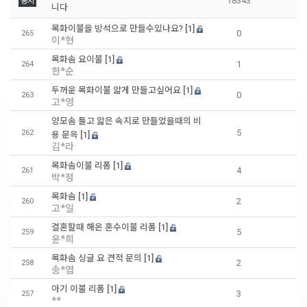
18343
공지
니다
목화이불을 방석으로 만들수있나요?
[1]
0
265
이*현
목화솜 요이불
[1]
1
264
한*순
두꺼운 목화이불 얇게 만들고싶어요
[1]
0
263
고*영
양모솜 틀고 앏은 속지로 만들었을때의 비
5
262
용 문윽
[1]
김*라
목화솜이불 리폼
[1]
4
261
박*정
목화솜
[1]
2
260
고*일
결혼할때 해온 혼수이불 리폼
[1]
5
259
윤*희
목화솜 싱글 요 견적 문의
[1]
2
258
송*엽
아기 이불 리폼
[1]
3
257
**