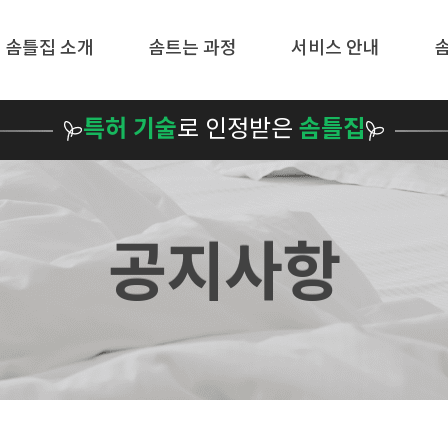
메뉴 건너뛰기
솜틀집 소개
솜트는 과정
서비스 안내
특허 기술
로 인정받은
솜틀집
공지사항