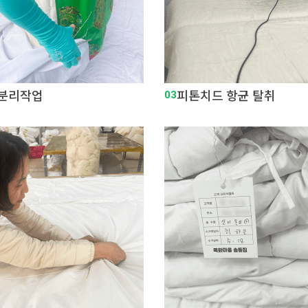
 분리작업
03
피톤치드 항균 탈취