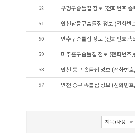
부평구솜틀집 정보 (전화번호,솜
62
인천남동구솜틀집 정보 (전화번호
61
연수구솜틀집 정보 (전화번호,솜
60
미추홀구솜틀집 정보 (전화번호,
59
인천 동구 솜틀집 정보 (전화번호
58
인천 중구 솜틀집 정보 (전화번호
57