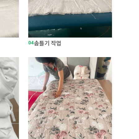
04
솜틀기 작업