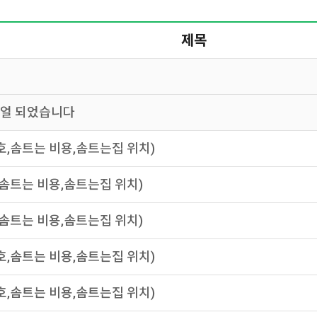
제목
얼 되었습니다
호,솜트는 비용,솜트는집 위치)
솜트는 비용,솜트는집 위치)
솜트는 비용,솜트는집 위치)
호,솜트는 비용,솜트는집 위치)
호,솜트는 비용,솜트는집 위치)