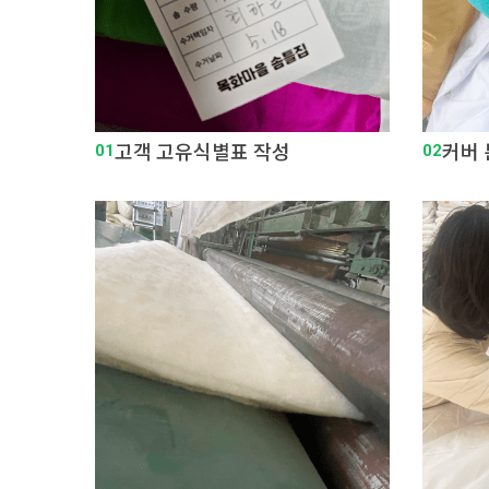
01
고객 고유식별표 작성
02
커버