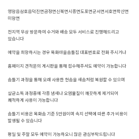
영암읍
삼호읍
덕진면
금정면
신북면
시종면
도포면
군서면
서호면
학산면
미암면
전지역 무상 방문하여 수거와 배송 모두 서비스로 진행해드리고
있습니다
예약을 희망하시는 경우 목화마을솜틀집 대표번호로 전화 주시거나
홈페이지 견적문의 게시판을 통해 접수해주셔도 예약이 가능합니다
솜틀기 과정을 통해 오래 사용한 헌솜을 새솜처럼 복원할 수 있으며
살균소독 과정중에 각종 냄새나 오염물질이 깨끗하게 제거되어
쾌적하게 사용이 가능합니다
솜틀기 비용은 목화솜 기준 5만원이며 속지 선택에 따른 추가 비용이
발생될 수 있습니다
평일 및 주말 모두 예약이 가능하오니 많은 관심부탁드립니다