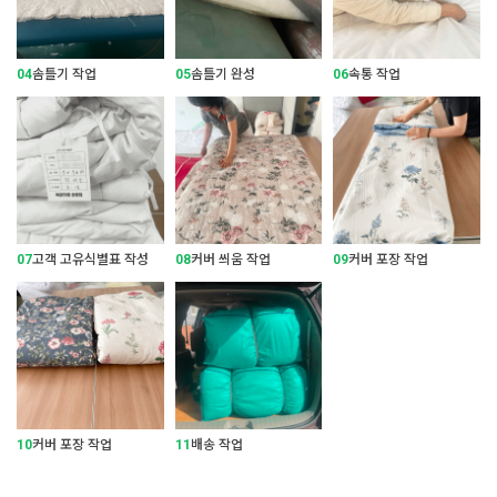
04
솜틀기 작업
05
솜틀기 완성
06
속통 작업
07
고객 고유식별표 작성
08
커버 씌움 작업
09
커버 포장 작업
10
커버 포장 작업
11
배송 작업