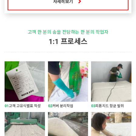
자세히보기
고객 한 분의 솜을 전담하는 한 분의 작업자
1:1 프로세스
01
고객 고유식별표 작성
02
커버 분리작업
03
피톤치드 항균 탈취