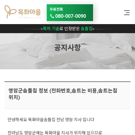
메뉴 건너뛰기
무료전화
080-007-0090
특허 기술
로 인정받은
솜틀집
공지사항
영암군솜틀집 정보 (전화번호,솜트는 비용,솜트는집
위치)
안녕하세요 목화마을솜틀집 전남 영암 지사 입니다
전라남도 영암군에는 목화마을 지사가 위치해 있으므로