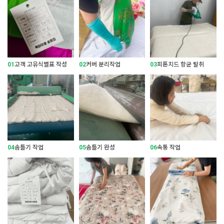
01
고객 고유식별표 작성
02
커버 분리작업
03
피톤치드 항균 탈취
04
솜틀기 작업
05
솜틀기 완성
06
속통 작업