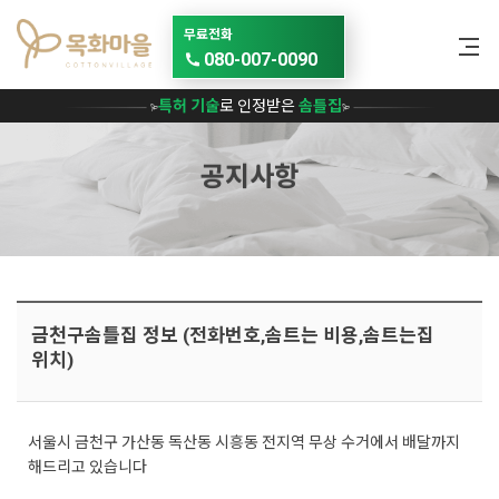
메뉴 건너뛰기
무료전화
080-007-0090
특허 기술
로 인정받은
솜틀집
공지사항
금천구솜틀집 정보 (전화번호,솜트는 비용,솜트는집
위치)
서울시 금천구 가산동 독산동 시흥동 전지역 무상 수거에서 배달까지
해드리고 있습니다