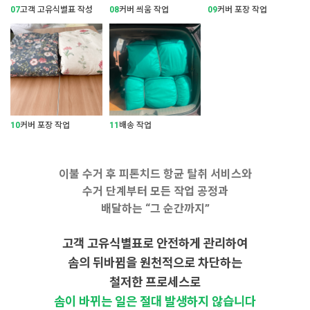
07
고객 고유식별표 작성
08
커버 씌움 작업
09
커버 포장 작업
10
커버 포장 작업
11
배송 작업
이불 수거 후 피톤치드 항균 탈취 서비스와
수거 단계부터 모든 작업 공정과
배달하는 “그 순간까지”
고객 고유식별표로 안전하게 관리하여
솜의 뒤바뀜을 원천적으로 차단하는
철저한 프로세스로
솜이 바뀌는 일은 절대 발생하지 않습니다