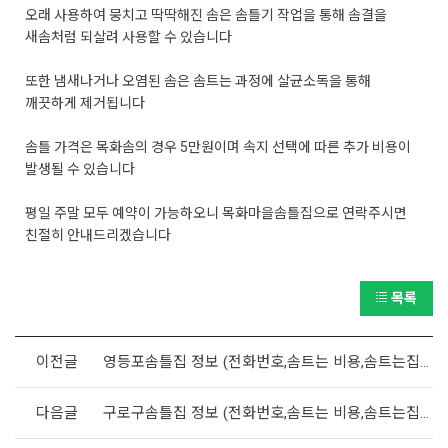
오래 사용하여 뭉치고 딱딱해진 솜은 솜틀기 작업을 통해 솜결을
새솜처럼 되살려 사용할 수 있습니다
또한 냄새나거나 오염된 솜은 솜트는 과정에 살균소독을 통해
깨끗하게 제거됩니다
솜틀 가격은 목화솜의 경우 5만원이며 속지 선택에 따른 추가 비용이
발생될 수 있습니다
평일 주말 모두 예약이 가능하오니 목화마을솜틀집으로 연락주시면
친절히 안내드리겠습니다
목록
이전글
영등포솜틀집 정보 (전화번호,솜트는 비용,솜트는집 위치)
다음글
구로구솜틀집 정보 (전화번호,솜트는 비용,솜트는집 위치)