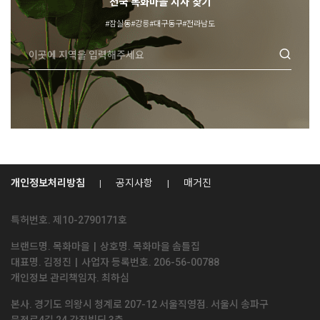
전국 목화마을 지사 찾기
#잠실동
#강릉
#대구동구
#전라남도
개인정보처리방침
공지사항
매거진
특허번호. 제10-2790171호
브랜드명. 목화마을
|
상호명. 목화마을 솜틀집
견적문의
대표명. 김정진
|
사업자 등록번호. 206-56-00788
개인정보 관리책임자. 최하심
본사. 경기도 의왕시 청계로 207-12 서울직영점. 서울시 송파구
전화상담
문정로4길 24 강진빌딩 3층