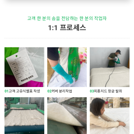
고객 한 분의 솜을 전담하는 한 분의 작업자
1:1 프로세스
01
고객 고유식별표 작성
02
커버 분리작업
03
피톤치드 항균 탈취