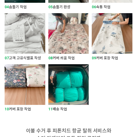
04
솜틀기 작업
05
솜틀기 완성
06
속통 작업
07
고객 고유식별표 작성
08
커버 씌움 작업
09
커버 포장 작업
10
커버 포장 작업
11
배송 작업
이불 수거 후 피톤치드 항균 탈취 서비스와