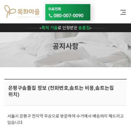
메뉴 건너뛰기
무료전화
080-007-0090
특허 기술
로 인정받은
솜틀집
공지사항
은평구솜틀집 정보 (전화번호,솜트는 비용,솜트는집
위치)
서울시 은평구 전지역 무상으로 방문하여 수거에서 배송까지 해드리고
있습니다