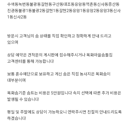
수색동
녹번동
불광동
갈현동
구산동
대조동
응암동
역촌동
신사동
증산동
진관동
불광1동
불광2동
갈현1동
갈현2동
응암1동
응암2동
응암3동
신사
1동
신사2동
방문시 고객님의 솜 상태를 직접 확인하고 정확하게 안내 드리고
있으며
상담 예약은 견적문의 게시판에 접수해주시거나 목화마을솜틀집
고객센터를 통해 가능합니다
보통 혼수예단으로 보유하고 계신 솜은 직접 농사지은 목화솜이
대부분이며
목화솜기준 솜트는 비용은 5만원입니다 속지 선택에 따른 추가 비용은
발생될 수 있습니다
평일 및 주말에도 상담이 가능하오니 연락주시면 친절히 안내드리도록
하겠습니다